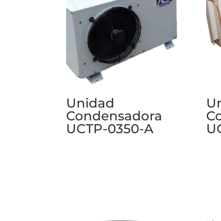
Unidad
U
Condensadora
C
UCTP-0350-A
U